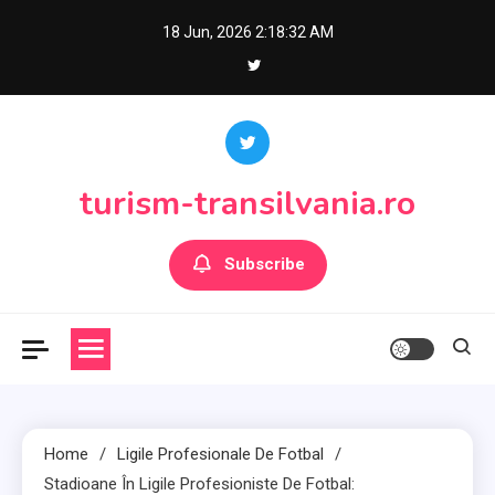
Skip
18 Jun, 2026
2:18:33 AM
to
content
turism-transilvania.ro
Subscribe
Home
Ligile Profesionale De Fotbal
Stadioane În Ligile Profesioniste De Fotbal: