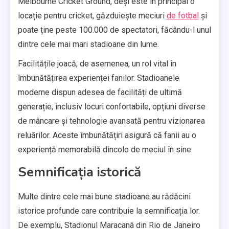
Melbourne Cricket Ground, deși este în principal o
locație pentru cricket, găzduiește meciuri
de fotbal
și
poate ține peste 100.000 de spectatori, făcându-l unul
dintre cele mai mari stadioane din lume.
Facilitățile joacă, de asemenea, un rol vital în
îmbunătățirea experienței fanilor. Stadioanele
moderne dispun adesea de facilități de ultimă
generație, inclusiv locuri confortabile, opțiuni diverse
de mâncare și tehnologie avansată pentru vizionarea
reluărilor. Aceste îmbunătățiri asigură că fanii au o
experiență memorabilă dincolo de meciul în sine.
Semnificația istorică
Multe dintre cele mai bune stadioane au rădăcini
istorice profunde care contribuie la semnificația lor.
De exemplu, Stadionul Maracanã din Rio de Janeiro