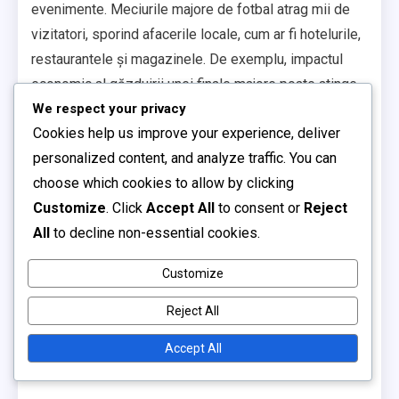
evenimente. Meciurile majore de fotbal atrag mii de
vizitatori, sporind afacerile locale, cum ar fi hotelurile,
restaurantele și magazinele. De exemplu, impactul
economic al găzduirii unei finale majore poate atinge
milioane de dolari, beneficiind întreaga comunitate.
We respect your privacy
Cookies help us improve your experience, deliver
În plus, stadioanele creează adesea locuri de muncă,
personalized content, and analyze traffic. You can
atât în construcție, cât și în operațiuni continue,
choose which cookies to allow by clicking
contribuind la ratele de angajare locale. Prezența lor
Customize
. Click
Accept All
to consent or
Reject
poate duce, de asemenea, la îmbunătățiri ale
All
to decline non-essential cookies.
infrastructurii, cum ar fi legături de transport mai bune,
care îmbunătățesc și mai mult activitatea economică
Customize
din zonă.
Reject All
Experiențe memorabile în
Accept All
meciuri