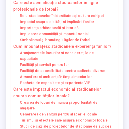
Care este semnificația stadioanelor în ligile
profesionale de fotbal?
Rolul stadioanelor în identitatea și cultura echipei
Impactul asupra loialității și implicării fanilor
Importanța arhitecturală și istorică
Implicarea comunității și impactul social
Simbolismul și brandingul ligilor de fotbal
Cum îmbunătățesc stadioanele experiența fanilor?
Aranjamentele locurilor și considerațiile de
capacitate
Facilități și servicii pentru fani
Facilități de accesibilitate pentru audiențe diverse
Atmosfera și ambianța în timpul meciurilor
Pachete de ospitalitate și experiențe VIP
Care este impactul economic al stadioanelor
asupra comunităților locale?
Crearea de locuri de muncă și oportunități de
angajare
Generarea de venituri pentru afacerile locale
Turismul și efectele sale asupra economiilor locale
Studii de caz ale proiectelor de stadioane de succes