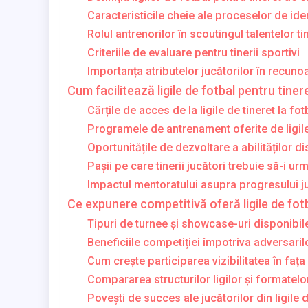
Caracteristicile cheie ale proceselor de iden
Rolul antrenorilor în scoutingul talentelor ti
Criteriile de evaluare pentru tinerii sportivi
Importanța atributelor jucătorilor în recuno
Cum facilitează ligile de fotbal pentru tiner
Cărțile de acces de la ligile de tineret la fot
Programele de antrenament oferite de ligile
Oportunitățile de dezvoltare a abilităților d
Pașii pe care tinerii jucători trebuie să-i u
Impactul mentoratului asupra progresului ju
Ce expunere competitivă oferă ligile de fotb
Tipuri de turnee și showcase-uri disponibil
Beneficiile competiției împotriva adversarilo
Cum crește participarea vizibilitatea în fața
Compararea structurilor ligilor și formatelo
Povești de succes ale jucătorilor din ligile d