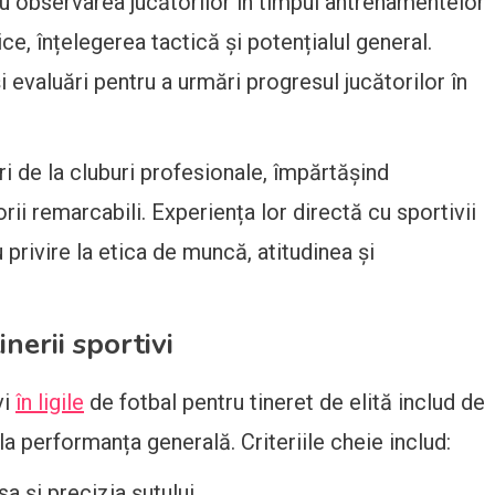
tru observarea jucătorilor în timpul antrenamentelor
ice, înțelegerea tactică și potențialul general.
 evaluări pentru a urmări progresul jucătorilor în
ri de la cluburi profesionale, împărtășind
ii remarcabili. Experiența lor directă cu sportivii
privire la etica de muncă, atitudinea și
nerii sportivi
vi
în ligile
de fotbal pentru tineret de elită includ de
a performanța generală. Criteriile cheie includ:
sa și precizia șutului.