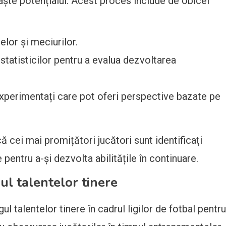
aște potențialul. Acest proces include de obicei
elor și meciurilor.
statisticilor pentru a evalua dezvoltarea
experimentați care pot oferi perspective bazate pe
ă cei mai promițători jucători sunt identificați
pentru a-și dezvolta abilitățile în continuare.
ul talentelor tinere
ul talentelor tinere în cadrul ligilor de fotbal pentru