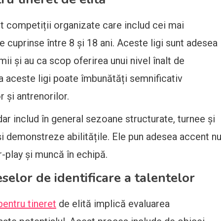
unt competiții organizate care includ cei mai
te cuprinse între 8 și 18 ani. Aceste ligi sunt adesea
ii și au ca scop oferirea unui nivel înalt de
a aceste ligi poate îmbunătăți semnificativ
r și antrenorilor.
dar includ în general sezoane structurate, turnee și
i demonstreze abilitățile. Ele pun adesea accent n
r-play și muncă în echipă.
eselor de identificare a talentelor
 pentru tineret
de elită implică evaluarea