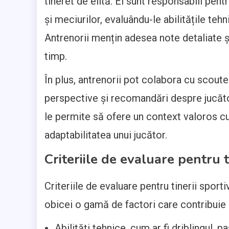
tineret de elită. Ei sunt responsabili pen
și meciurilor, evaluându-le abilitățile tehn
Antrenorii mențin adesea note detaliate și
timp.
În plus, antrenorii pot colabora cu scoute
perspective și recomandări despre jucător
le permite să ofere un context valoros cu 
adaptabilitatea unui jucător.
Criteriile de evaluare pentru ti
Criteriile de evaluare pentru tinerii sporti
obicei o gamă de factori care contribuie l
Abilități tehnice, cum ar fi driblingul, pa