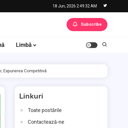
18 Jun, 2026
2:49:33 AM
Subscribe
nă
Limbă
lor, Expunerea Competitivă
Linkuri
Toate postările
Contactează-ne