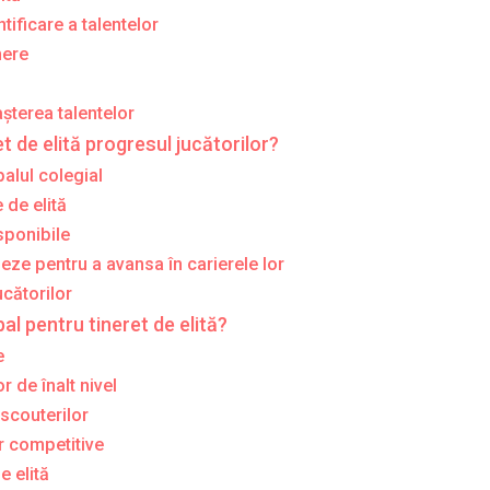
tificare a talentelor
nere
așterea talentelor
et de elită progresul jucătorilor?
balul colegial
 de elită
isponibile
rmeze pentru a avansa în carierele lor
cătorilor
al pentru tineret de elită?
e
r de înalt nivel
 scouterilor
r competitive
e elită