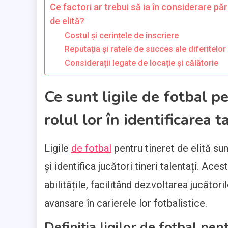
Ce factori ar trebui să ia în considerare păr
de elită?
Costul și cerințele de înscriere
Reputația și ratele de succes ale diferitelor 
Considerații legate de locație și călătorie
Ce sunt ligile de fotbal pe
rolul lor în identificarea t
Ligile
de fotbal
pentru tineret de elită s
și identifica jucători tineri talentați. Ace
abilitățile, facilitând dezvoltarea jucător
avansare în carierele lor fotbalistice.
Definiția ligilor de fotbal pent